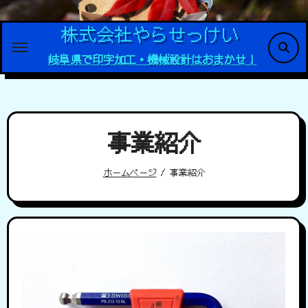
内
容
株式会社やらせっけい
を
岐阜県で印字加工・機械設計はおまかせ！
ス
キ
ッ
プ
事業紹介
ホームページ
事業紹介