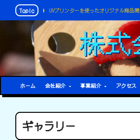
内
Topic
ス
UVプリンターを使ったオリジナル商品開発
レ
容
を
株式
ス
キ
ッ
プ
ホーム
会社紹介
事業紹介
アクセス
ギャラリー