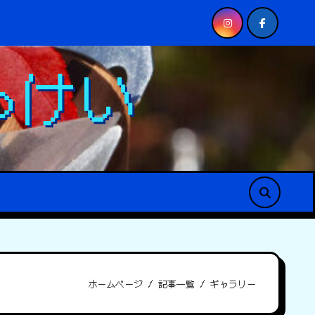
CE AGILISTA-3200
CO2レーザーを使ったオリジナル商
っけい
ホームページ
記事一覧
ギャラリー