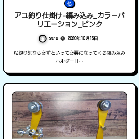
他
アユ釣り仕掛け-編み込み_カラーバ
リエーション_ピンク
yara
2020年10月15日
鮎釣り師なら必ずといって必要になってくる編み込み
ホルダー!!…