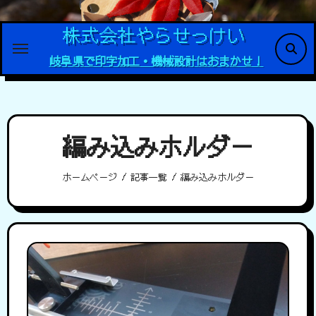
内
容
株式会社やらせっけい
を
岐阜県で印字加工・機械設計はおまかせ！
ス
キ
ッ
プ
編み込みホルダー
ホームページ
記事一覧
編み込みホルダー