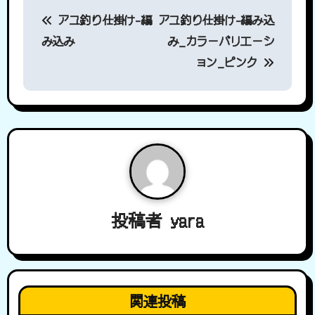
投
アユ釣り仕掛け-編
アユ釣り仕掛け-編み込
稿
み込み
み_カラーバリエーシ
ナ
ョン_ピンク
ビ
ゲ
ー
シ
ョ
投稿者
yara
ン
関連投稿