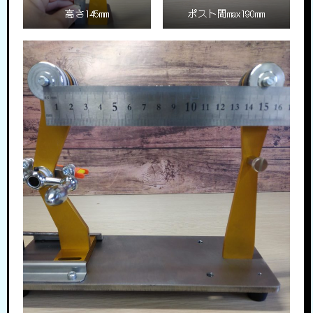
高さ145mm
ポスト間max190mm