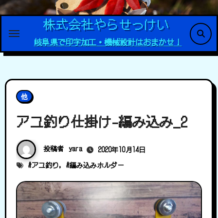
内
容
株式会社やらせっけい
を
岐阜県で印字加工・機械設計はおまかせ！
ス
キ
ッ
プ
他
アユ釣り仕掛け-編み込み_2
投稿者
yara
2020年10月14日
#
アユ釣り
, #
編み込みホルダー